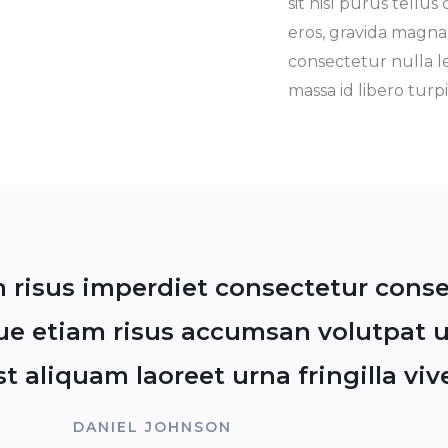
sit nisl purus tellu
eros, gravida magna d
consectetur nulla l
massa id libero turpi
m risus imperdiet consectetur cons
e etiam risus accumsan volutpat u
 aliquam laoreet urna fringilla vive
DANIEL JOHNSON