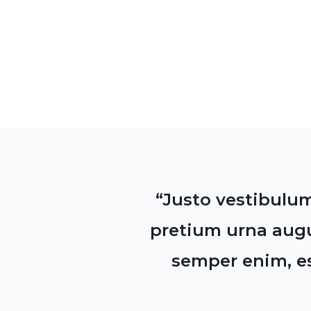
“Justo vestibulu
pretium urna augu
semper enim, est