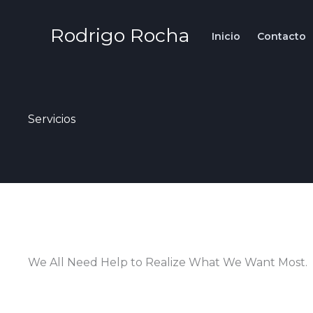
Ir
al
Rodrigo Rocha
Inicio
Contacto
contenido
Servicios
We All Need Help to Realize What We Want Most.