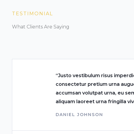
TESTIMONIAL
What Clients Are Saying
“Justo vestibulum risus imperd
consectetur pretium urna augue
accumsan volutpat urna, eu se
aliquam laoreet urna fringilla viv
DANIEL JOHNSON