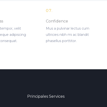
07.
ss
Confidence
 tempor, velit
Mus a pulvinar lectus cum
neque adipiscing
ultricies nibh mi ac blandit
 consequat.
phasellus porttitor.
Principales Services