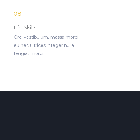
08.
Life Skills
Orci vestibulum, massa morbi
eu nec ultrices integer nulla
feugiat morbi.