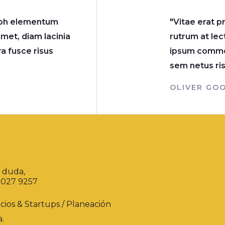
nibh elementum
"Vitae erat p
amet, diam lacinia
rutrum at lec
a fusce risus
ipsum commod
sem netus ris
OLIVER GO
a duda,
3027 9257
cios & Startups / Planeación
a.