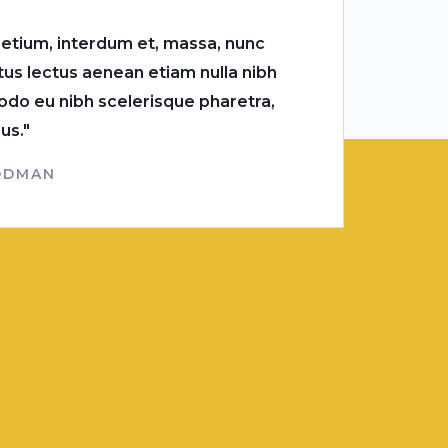
retium, interdum et, massa, nunc
tus lectus aenean etiam nulla nibh
o eu nibh scelerisque pharetra,
us."
ODMAN