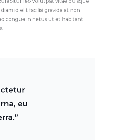
s curabitur leo volutpat vitae quisque
iam id elit facilisi gravida at non
eo congue in netus ut et habitant
s.
ectetur
rna, eu
rra.”