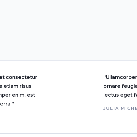
iet consectetur
“Ullamcorper
 etiam risus
ornare feugia
mper enim, est
lectus eget f
erra.”
JULIA MICH