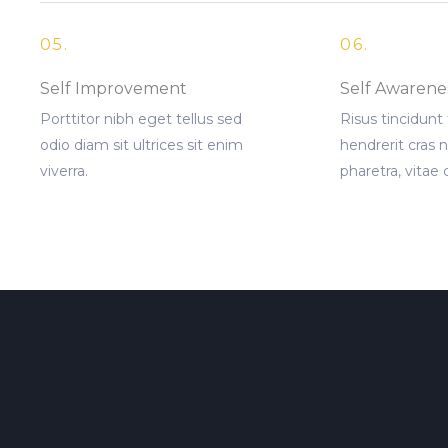
05.
06.
Self Improvement
Self Awarene
Porttitor nibh eget tellus sed
Risus tincidunt
odio diam sit ultrices sit enim
hendrerit cras 
viverra.
pharetra, vitae